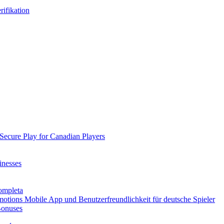
ifikation
Secure Play for Canadian Players
inesses
completa
tions Mobile App und Benutzerfreundlichkeit für deutsche Spieler
Bonuses