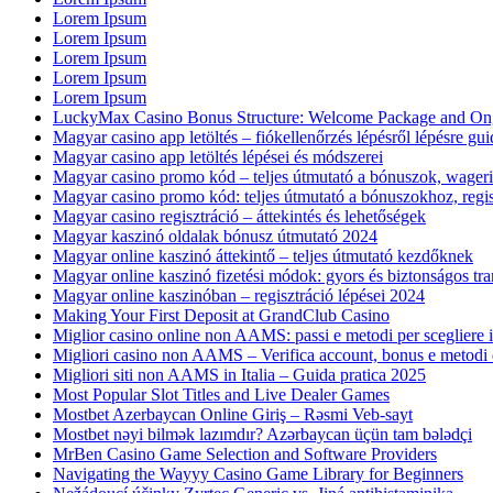
Lorem Ipsum
Lorem Ipsum
Lorem Ipsum
Lorem Ipsum
Lorem Ipsum
LuckyMax Casino Bonus Structure: Welcome Package and On
Magyar casino app letöltés – fiókellenőrzés lépésről lépésre gui
Magyar casino app letöltés lépései és módszerei
Magyar casino promo kód – teljes útmutató a bónuszok, wager
Magyar casino promo kód: teljes útmutató a bónuszokhoz, regis
Magyar casino regisztráció – áttekintés és lehetőségek
Magyar kaszinó oldalak bónusz útmutató 2024
Magyar online kaszinó áttekintő – teljes útmutató kezdőknek
Magyar online kaszinó fizetési módok: gyors és biztonságos tr
Magyar online kaszinóban – regisztráció lépései 2024
Making Your First Deposit at GrandClub Casino
Miglior casino online non AAMS: passi e metodi per scegliere i
Migliori casino non AAMS – Verifica account, bonus e metodi
Migliori siti non AAMS in Italia – Guida pratica 2025
Most Popular Slot Titles and Live Dealer Games
Mostbet Azerbaycan Online Giriş – Rəsmi Veb-sayt
Mostbet nəyi bilmək lazımdır? Azərbaycan üçün tam bələdçi
MrBen Casino Game Selection and Software Providers
Navigating the Wayyy Casino Game Library for Beginners