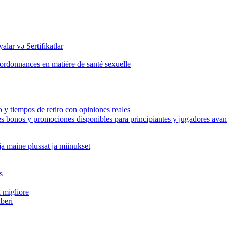
lar və Sertifikatlar
 ordonnances en matière de santé sexuelle
 tiempos de retiro con opiniones reales
bonos y promociones disponibles para principiantes y jugadores ava
ja maine plussat ja miinukset
s
l migliore
beri