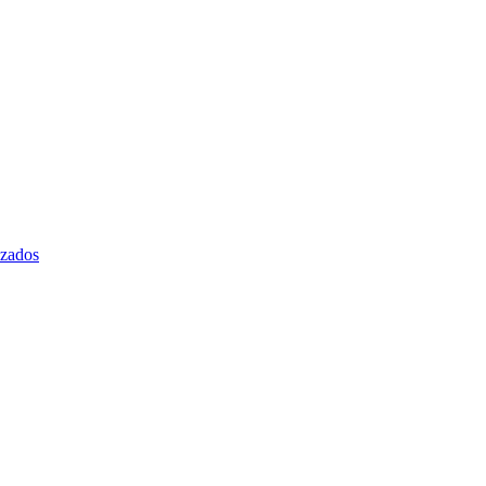
nzados