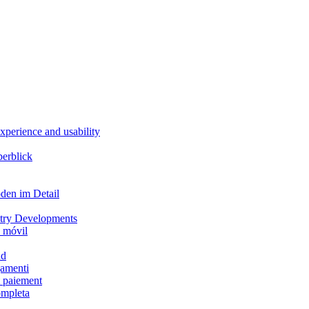
experience and usability
berblick
den im Detail
try Developments
y móvil
ad
gamenti
t paiement
ompleta