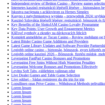
Independent review of Betiton Casino – Review games selection
Internetes kaszinó regisztráció lépésről lépésre – biztonságos b
Iskustva pacijenata s aciklovirom za Herpes Simplex
Kasyno z natychmiastową wypłatą – przewodnik 2024: szybki
Kaszinó Szlovákia lépésről lépésre: regisztráció, bónuszok és f
Key Benefits of the SlottoJAM Casino Loyalty Programme
Key Data Points: User Growth and Engagement Metrics
Klíčové symboly a zkratky na dávkovacích štítcích
Komplett anmeldelse av Tucan Casino – Review mobilapp og b
Latest Bitsler Casino Game Additions and Providers
Latest Game Library Updates and Software Provider Partnersh
Legjobb online casino – biztonság, bónuszok, gyors kifizetés 
Legjobb online kaszinó 2026 – Bónuszok, fizetési módok, mob
Leveraging FastPari Casino Bonuses and Promotions
Leveraging Free Spins Without High Wagering Penalties
Leveraging Welcome Bonuses and Promotions Effectively
Levitra Soft Tabs -välilehtien valinnan edut
Live Dealer Games and Table Game Selection
Live oddset – Sådan registrerer du dig trin for trin
Lopullinen opas Prive Casino – Withdrawal Methods pelivaliko
Lorem Ipsum
Lorem Ipsum
Lorem Ipsum
Lorem Ipsum
Lorem Ipsum