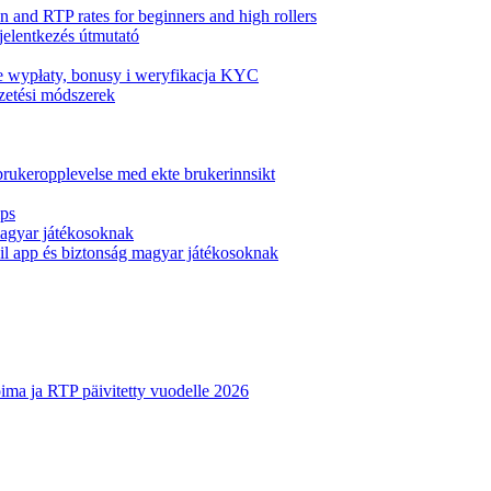
 and RTP rates for beginners and high rollers
ejelentkezés útmutató
e wypłaty, bonusy i weryfikacja KYC
izetési módszerek
rukeropplevelse med ekte brukerinnsikt
ips
magyar játékosoknak
il app és biztonság magyar játékosoknak
ima ja RTP päivitetty vuodelle 2026