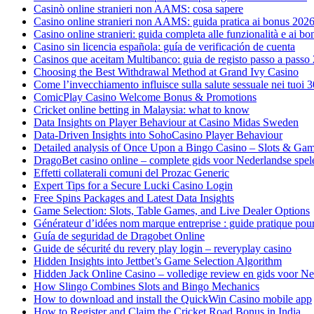
Casinò online stranieri non AAMS: cosa sapere
Casino online stranieri non AAMS: guida pratica ai bonus 202
Casino online stranieri: guida completa alle funzionalità e ai bo
Casino sin licencia española: guía de verificación de cuenta
Casinos que aceitam Multibanco: guia de registo passo a passo
Choosing the Best Withdrawal Method at Grand Ivy Casino
Come l’invecchiamento influisce sulla salute sessuale nei tuoi 3
ComicPlay Casino Welcome Bonus & Promotions
Cricket online betting in Malaysia: what to know
Data Insights on Player Behaviour at Casino Midas Sweden
Data-Driven Insights into SohoCasino Player Behaviour
Detailed analysis of Once Upon a Bingo Casino – Slots & Ga
DragoBet casino online – complete gids voor Nederlandse spel
Effetti collaterali comuni del Prozac Generic
Expert Tips for a Secure Lucki Casino Login
Free Spins Packages and Latest Data Insights
Game Selection: Slots, Table Games, and Live Dealer Options
Générateur d’idées nom marque entreprise : guide pratique pour
Guía de seguridad de Dragobet Online
Guide de sécurité du revery play login – reveryplay casino
Hidden Insights into Jettbet’s Game Selection Algorithm
Hidden Jack Online Casino – volledige review en gids voor Ne
How Slingo Combines Slots and Bingo Mechanics
How to download and install the QuickWin Casino mobile app
How to Register and Claim the Cricket Road Bonus in India